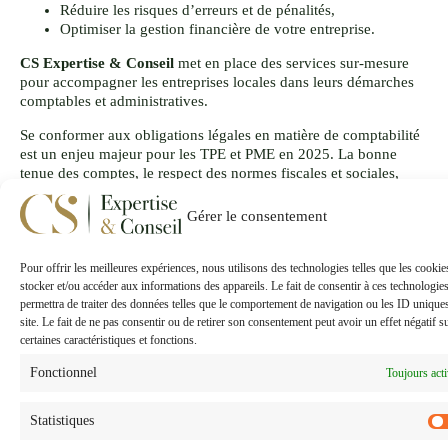
Réduire les risques d’erreurs et de pénalités,
Optimiser la gestion financière de votre entreprise.
CS Expertise & Conseil
met en place des services sur-mesure
pour accompagner les entreprises locales dans leurs démarches
comptables et administratives.
Se conformer aux obligations légales en matière de comptabilité
est un enjeu majeur pour les TPE et PME en 2025. La bonne
tenue des comptes, le respect des normes fiscales et sociales,
ainsi que la préparation aux éventuels contrôles fiscaux, sont
autant de facteurs cruciaux pour
garantir la pérennité de votre
Gérer le consentement
entreprise
.
Avec l’aide de CS Expertise & Conseil, expert comptable dans le
Pour offrir les meilleures expériences, nous utilisons des technologies telles que les cooki
Grand Sud-Ouest, vous pourrez non seulement respecter les
stocker et/ou accéder aux informations des appareils. Le fait de consentir à ces technologie
obligations légales, mais aussi optimiser la gestion de votre
permettra de traiter des données telles que le comportement de navigation ou les ID unique
entreprise. Prenez
rendez-vous directement en ligne
afin de
site. Le fait de ne pas consentir ou de retirer son consentement peut avoir un effet négatif s
répondre à toutes vos questions et vous apporter un
certaines caractéristiques et fonctions.
accompagnement personnalisé.
Fonctionnel
Toujours act
Anticiper les obligations légales est le meilleur moyen de
sécuriser votre activité. N’hésitez pas à me contacter pour un
Statistiques
accompagnement adapté et performant, et pour rester en