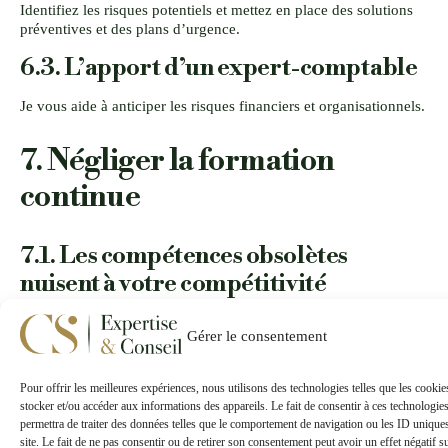
Identifiez les risques potentiels et mettez en place des solutions
préventives et des plans d’urgence.
6.3. L’apport d’un expert-comptable
Je vous aide à anticiper les risques financiers et organisationnels.
7. Négliger la formation
continue
7.1. Les compétences obsolètes
nuisent à votre compétitivité
Ne pas former vos équipes ou vous-même peut ralentir
Gérer le consentement
l’innovation et réduire votre efficacité.
Pour offrir les meilleures expériences, nous utilisons des technologies telles que les cooki
7.2. La solution : investir dans la
stocker et/ou accéder aux informations des appareils. Le fait de consentir à ces technologie
formation
permettra de traiter des données telles que le comportement de navigation ou les ID unique
site. Le fait de ne pas consentir ou de retirer son consentement peut avoir un effet négatif s